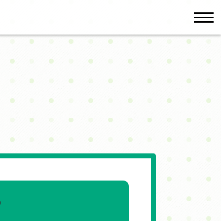
men
？